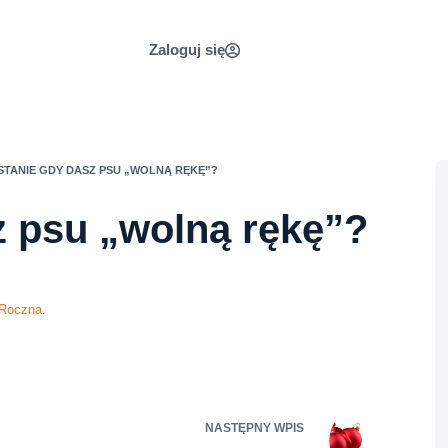
Zaloguj się
 STANIE GDY DASZ PSU „WOLNĄ RĘKĘ”?
z psu „wolną rękę”?
 Roczna
.
NASTĘPNY
WPIS