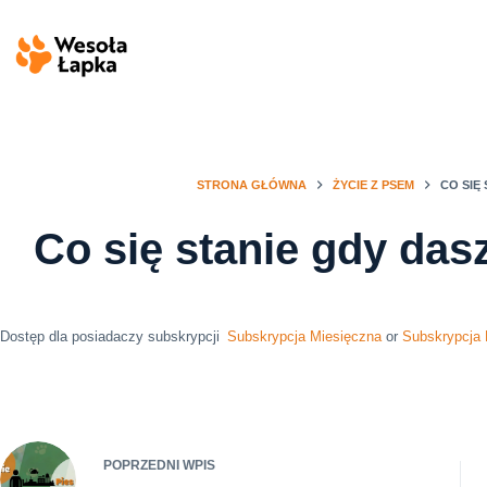
Przejdź
do
treści
STRONA GŁÓWNA
ŻYCIE Z PSEM
CO SIĘ
Co się stanie gdy das
Dostęp dla posiadaczy subskrypcji
Subskrypcja Miesięczna
or
Subskrypcja
POPRZEDNI
WPIS