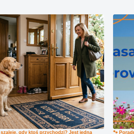
 szaleje, gdy ktoś przychodzi? Jest jedna
🐾 Poradn