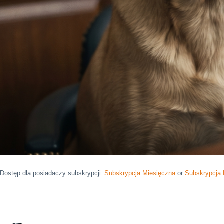
Dostęp dla posiadaczy subskrypcji
Subskrypcja Miesięczna
or
Subskrypcja