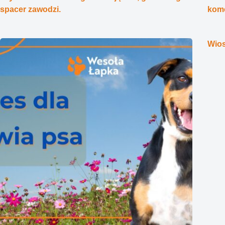
spacer zawodzi.
kome
Wio