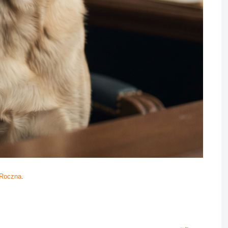
 Roczna
.