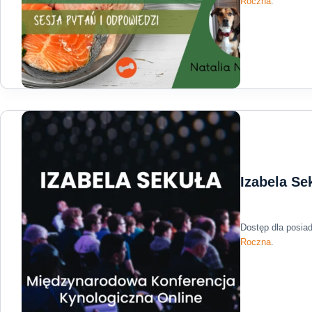
Roczna
.
Izabela Se
Dostęp dla posia
Roczna
.