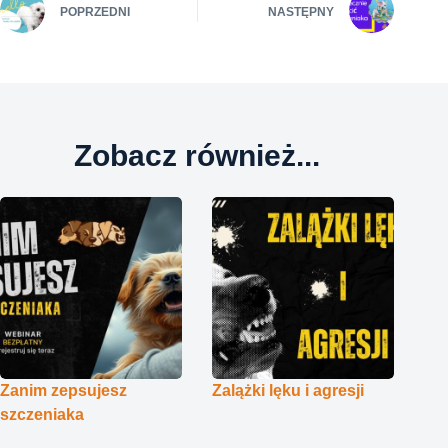
POPRZEDNI
NASTĘPNY
Zobacz również...
Zanim zepsujesz
Zalążki lęku i agresji
szczeniaka