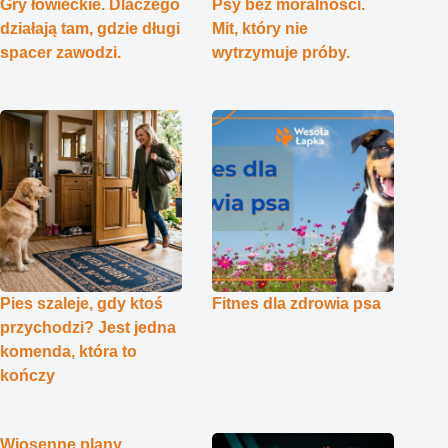
Gry łowieckie. Dlaczego
Psy bez moralności.
działają tam, gdzie długi
Mit, który nie
spacer zawodzi.
wytrzymuje próby.
Pies szaleje, gdy ktoś
Fitnes dla zdrowia psa
przychodzi? Jest jedna
komenda, która to
kończy
Wiosenne plany