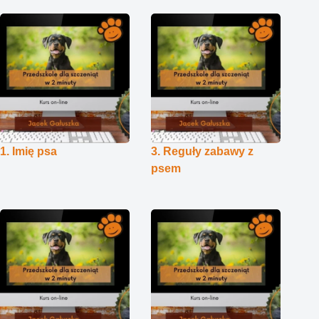
1. Imię psa
3. Reguły zabawy z
psem