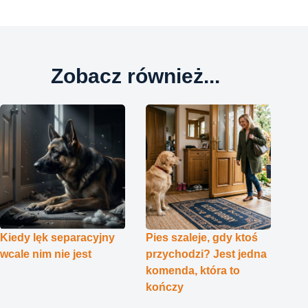
Zobacz również...
Kiedy lęk separacyjny
Pies szaleje, gdy ktoś
wcale nim nie jest
przychodzi? Jest jedna
komenda, która to
kończy