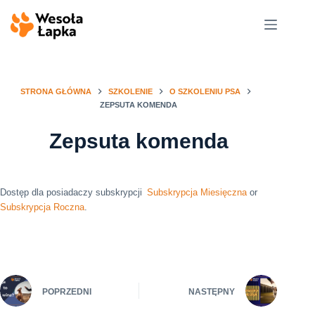
Przejdź
do
treści
STRONA GŁÓWNA
SZKOLENIE
O SZKOLENIU PSA
ZEPSUTA KOMENDA
Zepsuta komenda
Dostęp dla posiadaczy subskrypcji
Subskrypcja Miesięczna
or
Subskrypcja Roczna
.
POPRZEDNI
NASTĘPNY